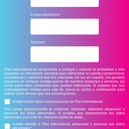
Correo electrónico
*
Teléfono
*
Plan International se compromete a proteger y respetar tu privacidad, y solo
usaremos tu información personal para administrar tu cuenta y proporcionar
los productos y servicios que nos solicitaste. De vez en cuando, nos gustaría
ponernos en contacto contigo acerca de nuestros productos y servicios, así
como sobre otros contenidos que puedan interesarte. Si aceptas que nos
comuniquemos contigo para este fin, marca la casilla a continuación para
indicar cómo deseas que nos comuniquemos:
Acepto recibir otras comunicaciones de Plan International.
Para poder proporcionarte el contenido solicitado, debemos almacenar y
procesar tus datos personales. Si aceptas que almacenemos tus datos
personales para este fin, marca la casilla de abajo.
Acepto permitir a Plan International almacenar y procesar mis datos
personales.
*