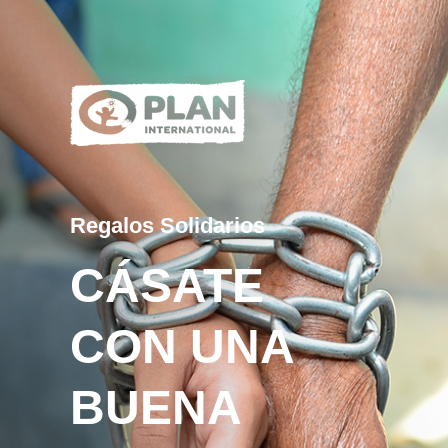
Regalos Solidarios
CÁSATE
CON UNA
BUENA